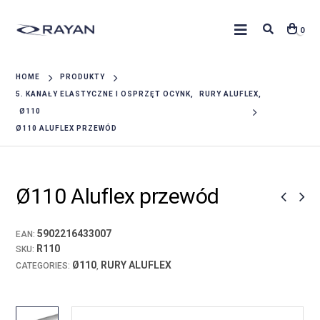
0
HOME
PRODUKTY
5. KANAŁY ELASTYCZNE I OSPRZĘT OCYNK
,
RURY ALUFLEX
,
Ø110
Ø110 ALUFLEX PRZEWÓD
Ø110 Aluflex przewód
5902216433007
EAN:
R110
SKU:
Ø110
RURY ALUFLEX
CATEGORIES:
,