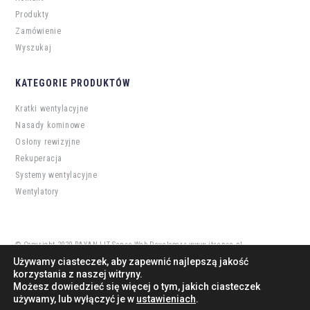
Produkty
Zamówienie
Wyszukaj
KATEGORIE PRODUKTÓW
Kratki wentylacyjne
Nasady kominowe
Osłony rewizyjne
Rekuperacja
Systemy wentylacyjne
Wentylatory
© Copyright 2020 RAYAN | IT Sense Web Developers
www.itsense.pl
Używamy ciasteczek, aby zapewnić najlepszą jakość
korzystania z naszej witryny.
Możesz dowiedzieć się więcej o tym, jakich ciasteczek
używamy, lub wyłączyć je w
ustawieniach
.